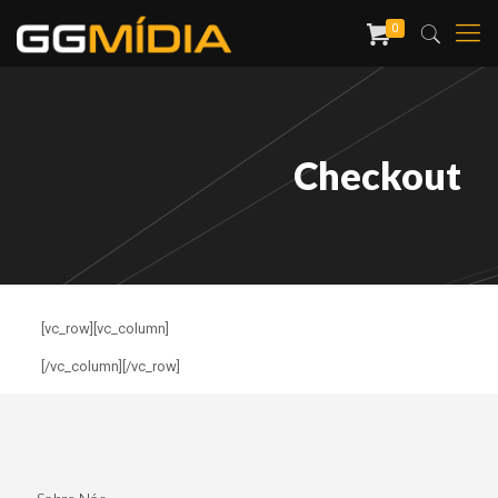
0
Checkout
[vc_row][vc_column]
[/vc_column][/vc_row]