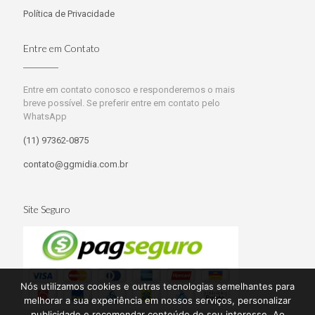
Política de Privacidade
Entre em Contato
Entre em contato conosco e responderemos o mais
breve possível. Se preferir entre em contato pelo
WhatsApp
(11) 97362-0875
contato@ggmidia.com.br
Site Seguro
Nós utilizamos cookies e outras tecnologias semelhantes para
melhorar a sua experiência em nossos serviços, personalizar
publicidade e recomendar conteúdo de seu interesse. Ao