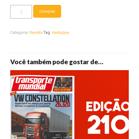
Revista
Comprar
Transporte
Mundial
-
Edição
Categoria:
Revista
Tag:
destaque
214
quantidade
Você também pode gostar de…