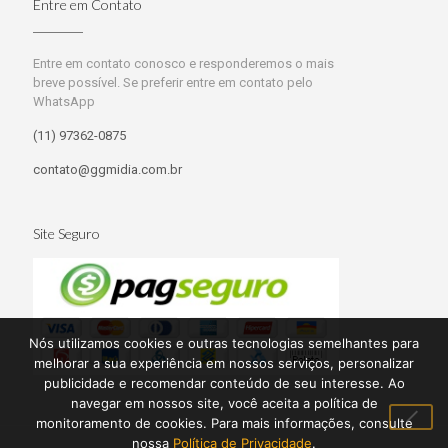
Entre em Contato
Entre em contato conosco e responderemos o mais
breve possível. Se preferir entre em contato pelo
WhatsApp
(11) 97362-0875
contato@ggmidia.com.br
Site Seguro
Nós utilizamos cookies e outras tecnologias semelhantes para
melhorar a sua experiência em nossos serviços, personalizar
publicidade e recomendar conteúdo de seu interesse. Ao
navegar em nossos site, você aceita a política de
monitoramento de cookies. Para mais informações, consulte
nossa
Política de Privacidade
.