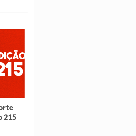
orte
o 215