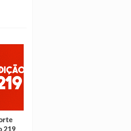
orte
o 219