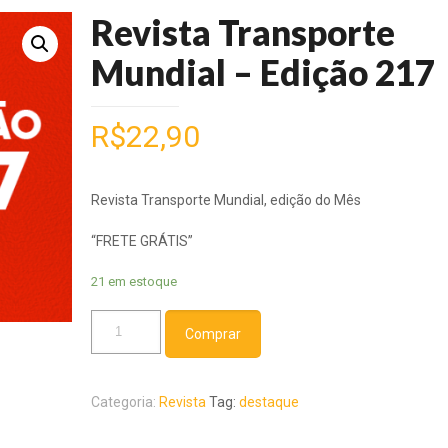
Revista Transporte
Mundial – Edição 217
R$
22,90
Revista Transporte Mundial, edição do Mês
“FRETE GRÁTIS”
21 em estoque
Revista
Comprar
Transporte
Mundial
-
Categoria:
Revista
Tag:
destaque
Edição