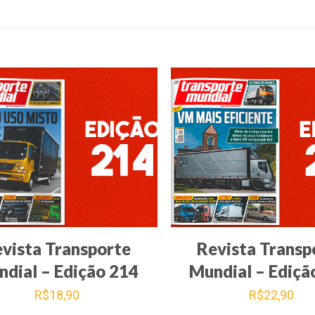
217
quantidade
vista Transporte
Revista Transp
dial – Edição 214
Mundial – Ediçã
R$
18,90
R$
22,90